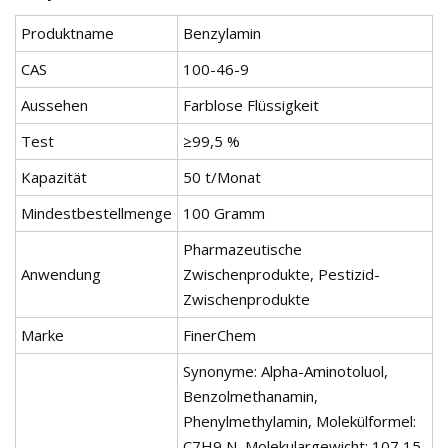
Produktname
Benzylamin
CAS
100-46-9
Aussehen
Farblose Flüssigkeit
Test
≥99,5 %
Kapazität
50 t/Monat
Mindestbestellmenge
100 Gramm
Pharmazeutische
Anwendung
Zwischenprodukte, Pestizid-
Zwischenprodukte
Marke
FinerChem
Synonyme: Alpha-Aminotoluol,
Benzolmethanamin,
Phenylmethylamin, Molekülformel:
C7H9 N, Molekulargewicht: 107,15,