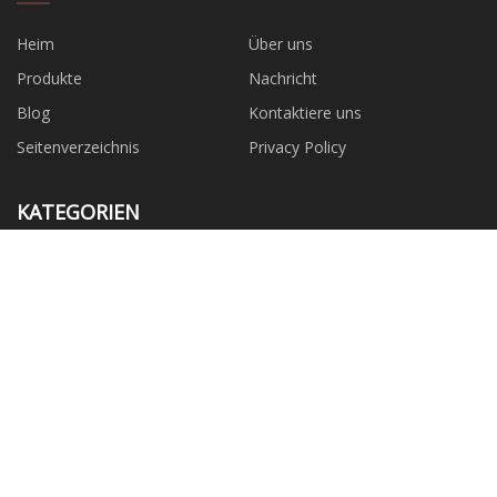
Heim
Über uns
Produkte
Nachricht
Blog
Kontaktiere uns
Seitenverzeichnis
Privacy Policy
KATEGORIEN
Diole
Polyamid
Dimethylester
Zirkoniumverbindungen
Zweibasische Säure mit langer
Modifiziertes Nylon
Kohlenstoffkette
Polyamid-Copolymer
Halbaromatisches Polyamid
PARTNERFIRMA