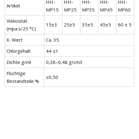
HH-
HH-
HH-
HH-
HH-
Artikel
MP15
MP25
MP35
MP45
MP60
Viskosität
15±3
25±5
35±5
45±5
60 ± 5
(mpa.s/25 °C)
K. Wert
Ca. 35
Chlorgehalt
44 ±1
Dichte g/ml
0,38–0,48 g/cm3
Flüchtige
≤0,50
Bestandteile %