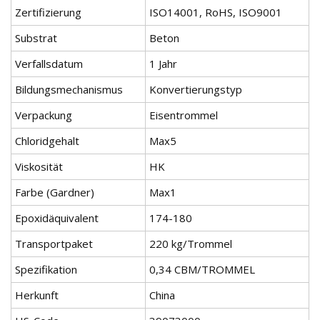
Zertifizierung
ISO14001, RoHS, ISO9001
Substrat
Beton
Verfallsdatum
1 Jahr
Bildungsmechanismus
Konvertierungstyp
Verpackung
Eisentrommel
Chloridgehalt
Max5
Viskosität
HK
Farbe (Gardner)
Max1
Epoxidäquivalent
174-180
Transportpaket
220 kg/Trommel
Spezifikation
0,34 CBM/TROMMEL
Herkunft
China