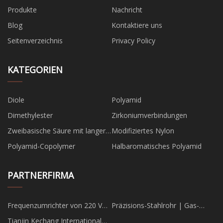
Produkte
Nachricht
Blog
Kontaktiere uns
Seitenverzeichnis
Privacy Policy
KATEGORIEN
Diole
Polyamid
Dimethylester
Zirkoniumverbindungen
Zweibasische Säure mit langer
Modifiziertes Nylon
Kohlenstoffkette
Polyamid-Copolymer
Halbaromatisches Polyamid
PARTNERFIRMA
Frequenzumrichter von 220 V
Präzisions-Stahlrohr | Gas-
auf 380 V
Zylinderrohr | Legierter Stahl-
Tianjin Kechang International