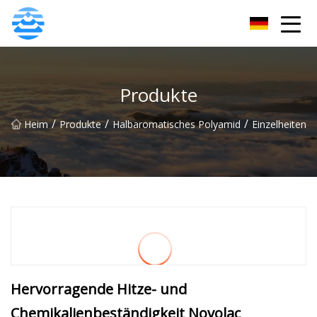
JDiols Inc.
Produkte
/
/
/
Heim
Produkte
Halbaromatisches Polyamid
Einzelheiten
Hervorragende Hitze- und
Chemikalienbeständigkeit Novolac