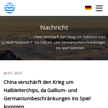
JDiols Inc.
Nachricht
China Verschärft Den Krieg Um Halbleiterchips,
/
/
Heim
Nachricht
Da Gallium- Und Germaniumbeschränkungen
Ins Spiel Kommen
Jul 07, 2023
China verschärft den Krieg um
Halbleiterchips, da Gallium- und
Germaniumbeschränkungen ins Spiel
kommen