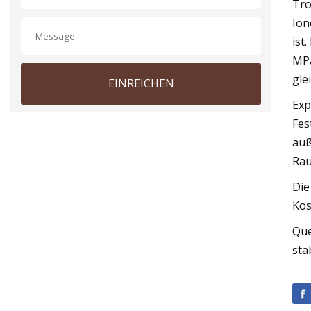
Tro
Ion
ist
MPa
gle
EINREICHEN
Exp
Fes
auß
Rau
Die
Kos
Que
sta