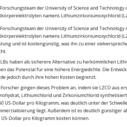
 Forschungsteam der University of Science and Technology 
tkörperelektrolyten namens Lithiumzirkoniumoxychlorid (LZC
023
May 16, 2023
 Forschungsteam der University of Science and Technology 
ermarktet Recycling
3DXTech bietet neu
tkörperelektrolyten namens Lithiumzirkoniumoxychlorid (LZCO
stung und ist kostengünstig, was ihn zu einer vielversprec
ht.
LBs haben als sicherere Alternative zu herkömmlichen Li
en das Potenzial für eine höhere Energiedichte. Die Entwic
de jedoch durch ihre hohen Kosten begrenzt.
 Forscher gingen dieses Problem an, indem sie LZCO aus er
ohydrat, Lithiumchlorid und Zirkoniumchlorid synthetisier
60 US-Dollar pro Kilogramm, was deutlich unter der Schwell
merzialisierung liegt. Außerdem ist es deutlich günstiger a
 US-Dollar pro Kilogramm kosten können.