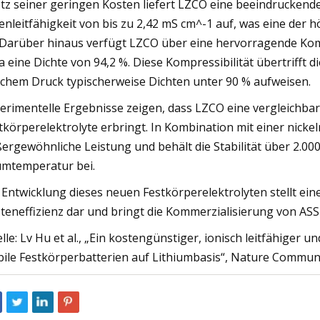
tz seiner geringen Kosten liefert LZCO eine beeindruckend
enleitfähigkeit von bis zu 2,42 mS cm^-1 auf, was eine der 
. Darüber hinaus verfügt LZCO über eine hervorragende Kom
 eine Dichte von 94,2 %. Diese Kompressibilität übertrifft di
ichem Druck typischerweise Dichten unter 90 % aufweisen.
erimentelle Ergebnisse zeigen, dass LZCO eine vergleichbare 
tkörperelektrolyte erbringt. In Kombination mit einer nicke
ergewöhnliche Leistung und behält die Stabilität über 2.0
mtemperatur bei.
 Entwicklung dieses neuen Festkörperelektrolyten stellt e
teneffizienz dar und bringt die Kommerzialisierung von ASS
lle: Lv Hu et al., „Ein kostengünstiger, ionisch leitfähiger
bile Festkörperbatterien auf Lithiumbasis“, Nature Commun