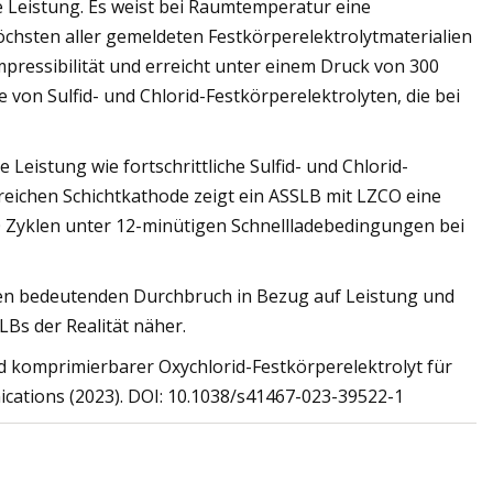
e Leistung. Es weist bei Raumtemperatur eine
höchsten aller gemeldeten Festkörperelektrolytmaterialien
pressibilität und erreicht unter einem Druck von 300
e von Sulfid- und Chlorid-Festkörperelektrolyten, die bei
Leistung wie fortschrittliche Sulfid- und Chlorid-
lreichen Schichtkathode zeigt ein ASSLB mit LZCO eine
00 Zyklen unter 12-minütigen Schnellladebedingungen bei
inen bedeutenden Durchbruch in Bezug auf Leistung und
LBs der Realität näher.
 und komprimierbarer Oxychlorid-Festkörperelektrolyt für
ications (2023). DOI: 10.1038/s41467-023-39522-1