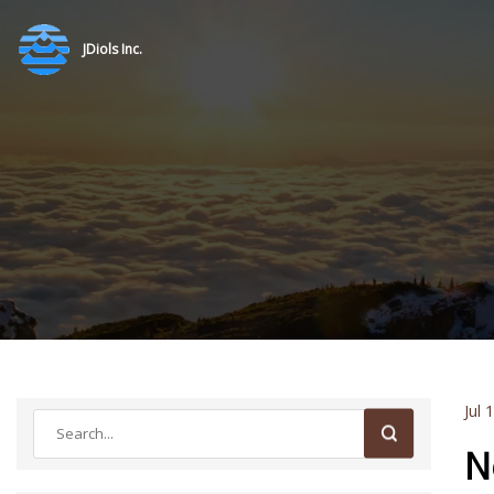
JDiols Inc.
Jul 
N