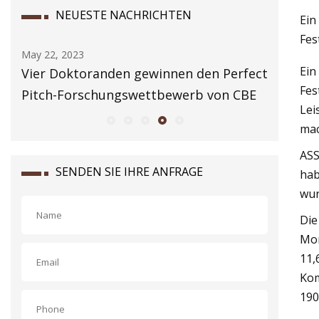
NEUESTE NACHRICHTEN
Ein
Fes
May 22, 2023
May 24, 2
Ein
Vier Doktoranden gewinnen den Perfect
Amcor v
Fes
Pitch-Forschungswettbewerb von CBE
Lei
mac
ASS
SENDEN SIE IHRE ANFRAGE
hab
wur
Die
Mon
11,
Kom
190